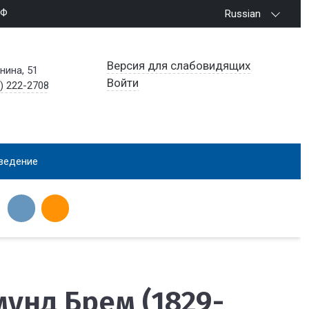
РФ
Russian
Версия для слабовидящих
енина, 51
Войти
) 222-2708
ведение
унд Брем (1829-