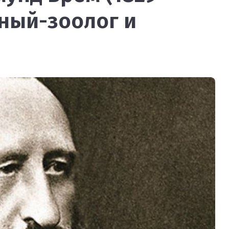
ёный-зоолог и