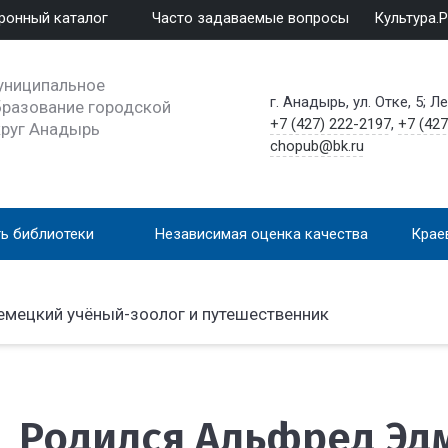
ронный каталог
Часто задаваемые вопросы
Культура.
униципальное
г. Анадырь, ул. Отке, 5; Л
разование городской
+7 (427) 222-2197
,
+7 (427
круг Анадырь
chopub@bk.ru
ь библиотеки
Независимая оценка качества
Крае
емецкий учёный-зоолог и путешественник
Родился Альфред Эдм