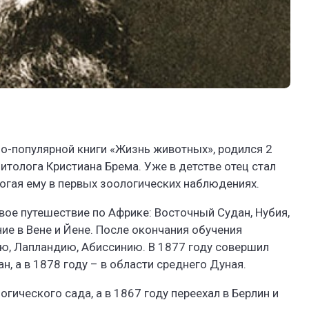
но-популярной книги «Жизнь животных», родился 2
итолога Кристиана Брема. Уже в детстве отец стал
огая ему в первых зоологических наблюдениях.
ое путешествие по Африке: Восточный Судан, Нубия,
ние в Вене и Йене. После окончания обучения
ю, Лапландию, Абиссинию. В 1877 году совершил
, а в 1878 году – в области среднего Дуная.
гического сада, а в 1867 году переехал в Берлин и