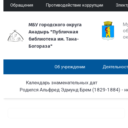
Обращения
Противодействие коррупции
Элект
М
МБУ городского округа
об
Анадырь "Публичная
о
библиотека им. Тана-
Богораза"
Об учреждении
Деятельност
Календарь знаменательных дат
Родился Альфред Эдмунд Брем (1829-1884) - н