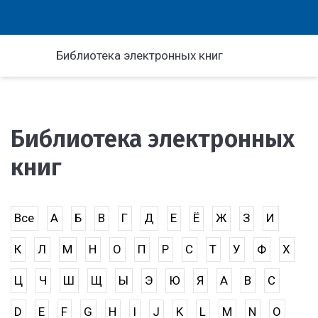
Библиотека электронных книг
Библиотека электронных
книг
Все
А
Б
В
Г
Д
Е
Ё
Ж
З
И
К
Л
М
Н
О
П
Р
С
Т
У
Ф
Х
Ц
Ч
Ш
Щ
Ы
Э
Ю
Я
A
B
C
D
E
F
G
H
I
J
K
L
M
N
O