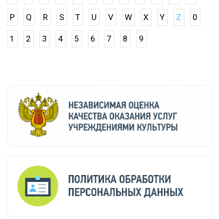
P
Q
R
S
T
U
V
W
X
Y
Z
0
1
2
3
4
5
6
7
8
9