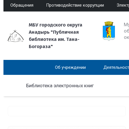
Обращения
Противодействие коррупции
Элект
М
МБУ городского округа
об
Анадырь "Публичная
о
библиотека им. Тана-
Богораза"
Об учреждении
Деятельност
Библиотека электронных книг