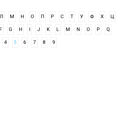
Л
М
Н
О
П
Р
С
Т
У
Ф
Х
Ц
F
G
H
I
J
K
L
M
N
O
P
Q
4
5
6
7
8
9