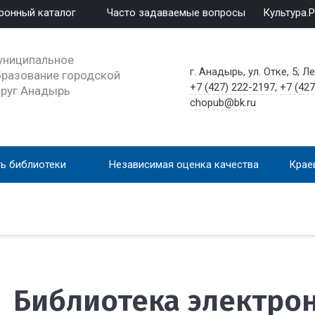
ронный каталог
Часто задаваемые вопросы
Культура.
униципальное
г. Анадырь, ул. Отке, 5; Л
разование городской
+7 (427) 222-2197
,
+7 (427
круг Анадырь
chopub@bk.ru
ь библиотеки
Независимая оценка качества
Крае
Библиотека электро