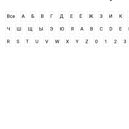
Все
А
Б
В
Г
Д
Е
Ё
Ж
З
И
К
Ч
Ш
Щ
Ы
Э
Ю
Я
A
B
C
D
E
R
S
T
U
V
W
X
Y
Z
0
1
2
3