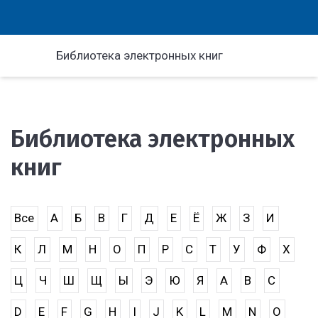
Библиотека электронных книг
Библиотека электронных
книг
Все
А
Б
В
Г
Д
Е
Ё
Ж
З
И
К
Л
М
Н
О
П
Р
С
Т
У
Ф
Х
Ц
Ч
Ш
Щ
Ы
Э
Ю
Я
A
B
C
D
E
F
G
H
I
J
K
L
M
N
O