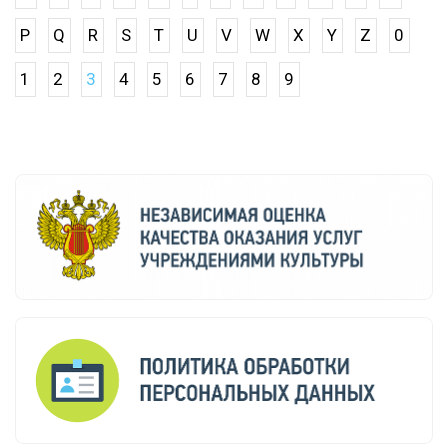
P
Q
R
S
T
U
V
W
X
Y
Z
0
1
2
3
4
5
6
7
8
9