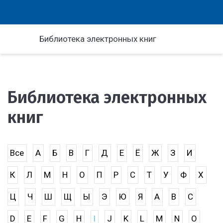
Библиотека электронных книг
Библиотека электронных
книг
Все
А
Б
В
Г
Д
Е
Ё
Ж
З
И
К
Л
М
Н
О
П
Р
С
Т
У
Ф
Х
Ц
Ч
Ш
Щ
Ы
Э
Ю
Я
A
B
C
D
E
F
G
H
I
J
K
L
M
N
O