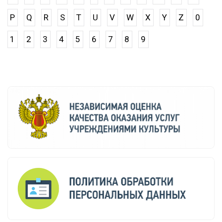
P
Q
R
S
T
U
V
W
X
Y
Z
0
1
2
3
4
5
6
7
8
9