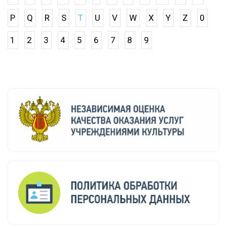
P
Q
R
S
T
U
V
W
X
Y
Z
0
1
2
3
4
5
6
7
8
9