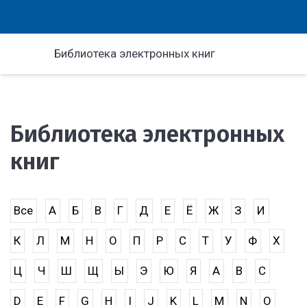
Библиотека электронных книг
Библиотека электронных
книг
Все
А
Б
В
Г
Д
Е
Ё
Ж
З
И
К
Л
М
Н
О
П
Р
С
Т
У
Ф
Х
Ц
Ч
Ш
Щ
Ы
Э
Ю
Я
A
B
C
D
E
F
G
H
I
J
K
L
M
N
O