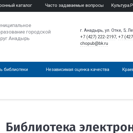
ронный каталог
Часто задаваемые вопросы
Культура.
униципальное
г. Анадырь, ул. Отке, 5; Л
разование городской
+7 (427) 222-2197
,
+7 (427
круг Анадырь
chopub@bk.ru
ь библиотеки
Независимая оценка качества
Крае
Библиотека электро