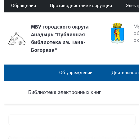
Обращения
Противодействие коррупции
Элект
М
МБУ городского округа
об
Анадырь "Публичная
о
библиотека им. Тана-
Богораза"
Об учреждении
Деятельност
Библиотека электронных книг