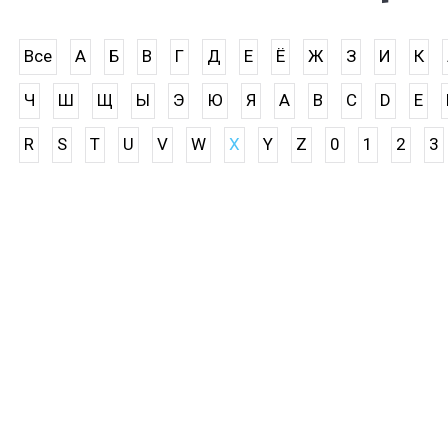
Все
А
Б
В
Г
Д
Е
Ё
Ж
З
И
К
Ч
Ш
Щ
Ы
Э
Ю
Я
A
B
C
D
E
R
S
T
U
V
W
X
Y
Z
0
1
2
3