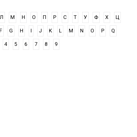
Л
М
Н
О
П
Р
С
Т
У
Ф
Х
Ц
F
G
H
I
J
K
L
M
N
O
P
Q
4
5
6
7
8
9