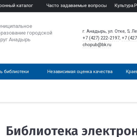
ронный каталог
Часто задаваемые вопросы
Культура.
униципальное
г. Анадырь, ул. Отке, 5; Л
разование городской
+7 (427) 222-2197
,
+7 (427
круг Анадырь
chopub@bk.ru
ь библиотеки
Независимая оценка качества
Крае
Библиотека электро