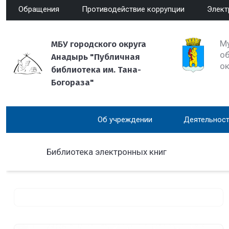
Обращения
Противодействие коррупции
Элект
М
МБУ городского округа
об
Анадырь "Публичная
о
библиотека им. Тана-
Богораза"
Об учреждении
Деятельност
Библиотека электронных книг