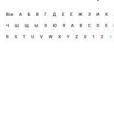
Все
А
Б
В
Г
Д
Е
Ё
Ж
З
И
К
Ч
Ш
Щ
Ы
Э
Ю
Я
A
B
C
D
E
R
S
T
U
V
W
X
Y
Z
0
1
2
3