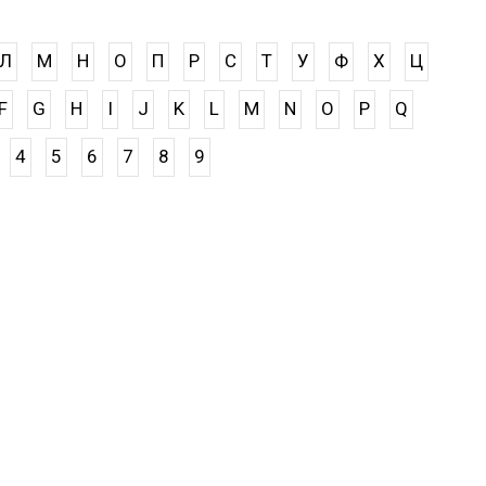
Л
М
Н
О
П
Р
С
Т
У
Ф
Х
Ц
F
G
H
I
J
K
L
M
N
O
P
Q
4
5
6
7
8
9