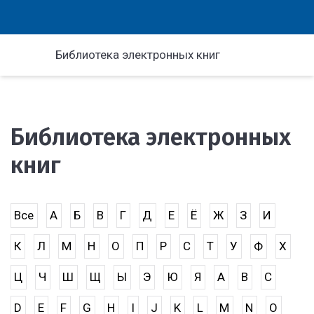
Библиотека электронных книг
Библиотека электронных
книг
Все
А
Б
В
Г
Д
Е
Ё
Ж
З
И
К
Л
М
Н
О
П
Р
С
Т
У
Ф
Х
Ц
Ч
Ш
Щ
Ы
Э
Ю
Я
A
B
C
D
E
F
G
H
I
J
K
L
M
N
O