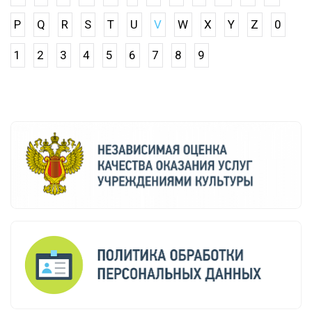
P
Q
R
S
T
U
V
W
X
Y
Z
0
1
2
3
4
5
6
7
8
9