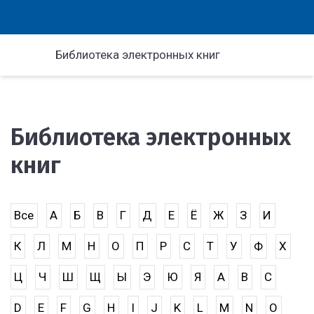
Библиотека электронных книг
Библиотека электронных
книг
Все
А
Б
В
Г
Д
Е
Ё
Ж
З
И
К
Л
М
Н
О
П
Р
С
Т
У
Ф
Х
Ц
Ч
Ш
Щ
Ы
Э
Ю
Я
A
B
C
D
E
F
G
H
I
J
K
L
M
N
O