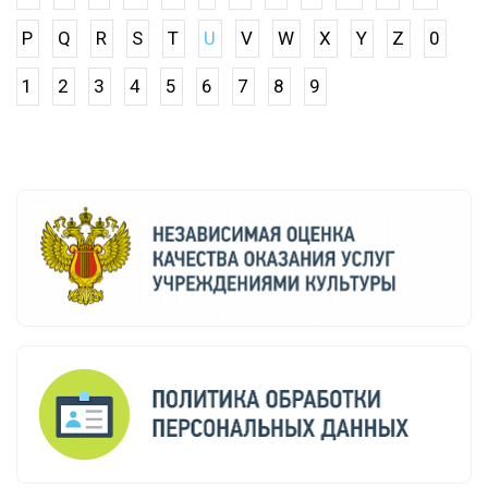
P
Q
R
S
T
U
V
W
X
Y
Z
0
1
2
3
4
5
6
7
8
9