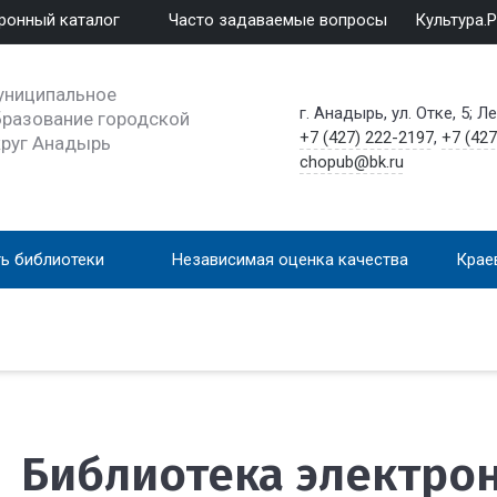
ронный каталог
Часто задаваемые вопросы
Культура.
униципальное
г. Анадырь, ул. Отке, 5; Л
разование городской
+7 (427) 222-2197
,
+7 (427
круг Анадырь
chopub@bk.ru
ь библиотеки
Независимая оценка качества
Крае
Библиотека электро