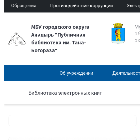
Обращения
Противодействие коррупции
Элект
М
МБУ городского округа
об
Анадырь "Публичная
о
библиотека им. Тана-
Богораза"
Об учреждении
Деятельност
Библиотека электронных книг