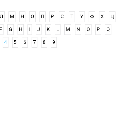
Л
М
Н
О
П
Р
С
Т
У
Ф
Х
Ц
F
G
H
I
J
K
L
M
N
O
P
Q
4
5
6
7
8
9