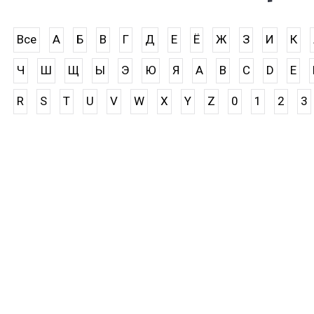
Все
А
Б
В
Г
Д
Е
Ё
Ж
З
И
К
Ч
Ш
Щ
Ы
Э
Ю
Я
A
B
C
D
E
R
S
T
U
V
W
X
Y
Z
0
1
2
3