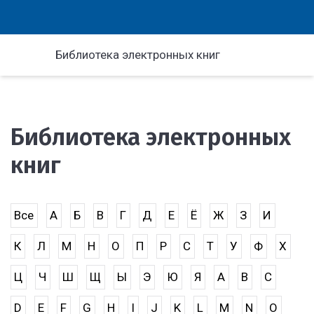
Библиотека электронных книг
Библиотека электронных
книг
Все
А
Б
В
Г
Д
Е
Ё
Ж
З
И
К
Л
М
Н
О
П
Р
С
Т
У
Ф
Х
Ц
Ч
Ш
Щ
Ы
Э
Ю
Я
A
B
C
D
E
F
G
H
I
J
K
L
M
N
O