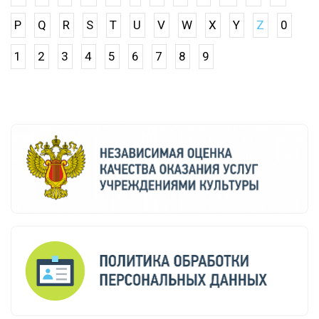
P
Q
R
S
T
U
V
W
X
Y
Z
0
1
2
3
4
5
6
7
8
9