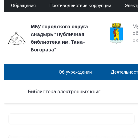
Обращения
Противодействие коррупции
Элект
М
МБУ городского округа
об
Анадырь "Публичная
о
библиотека им. Тана-
Богораза"
Об учреждении
Деятельност
Библиотека электронных книг