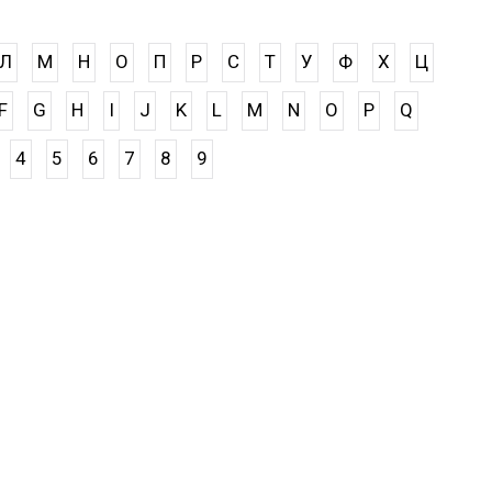
Л
М
Н
О
П
Р
С
Т
У
Ф
Х
Ц
F
G
H
I
J
K
L
M
N
O
P
Q
4
5
6
7
8
9