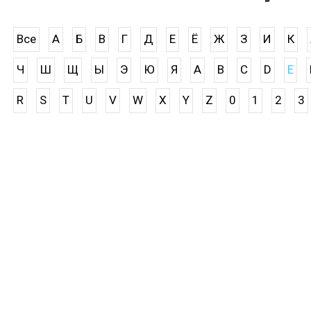
Все
А
Б
В
Г
Д
Е
Ё
Ж
З
И
К
Ч
Ш
Щ
Ы
Э
Ю
Я
A
B
C
D
E
R
S
T
U
V
W
X
Y
Z
0
1
2
3