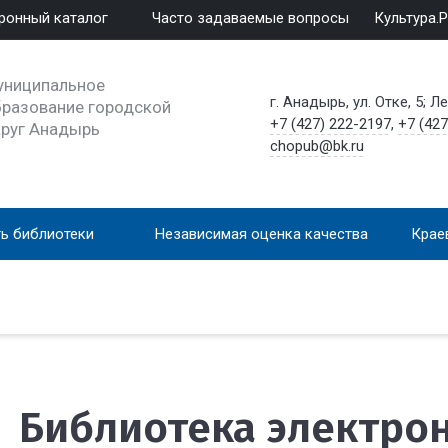
ронный каталог
Часто задаваемые вопросы
Культура.
униципальное
г. Анадырь, ул. Отке, 5; Л
разование городской
+7 (427) 222-2197
,
+7 (427
круг Анадырь
chopub@bk.ru
ь библиотеки
Независимая оценка качества
Крае
Библиотека электро