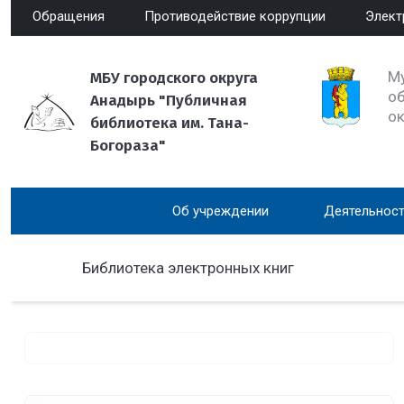
Обращения
Противодействие коррупции
Элект
М
МБУ городского округа
об
Анадырь "Публичная
о
библиотека им. Тана-
Богораза"
Об учреждении
Деятельност
Библиотека электронных книг