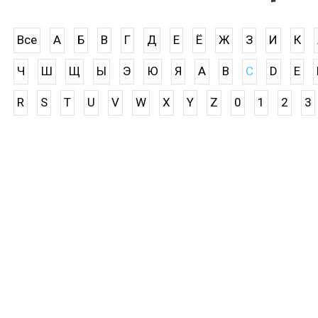
Все
А
Б
В
Г
Д
Е
Ё
Ж
З
И
К
Ч
Ш
Щ
Ы
Э
Ю
Я
A
B
C
D
E
R
S
T
U
V
W
X
Y
Z
0
1
2
3