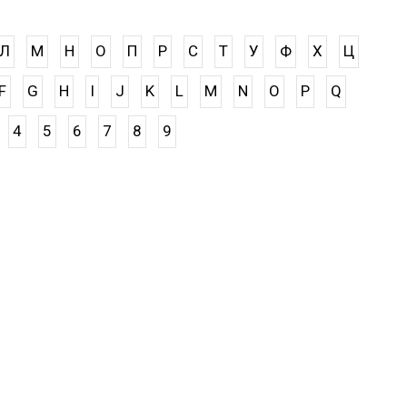
Л
М
Н
О
П
Р
С
Т
У
Ф
Х
Ц
F
G
H
I
J
K
L
M
N
O
P
Q
4
5
6
7
8
9