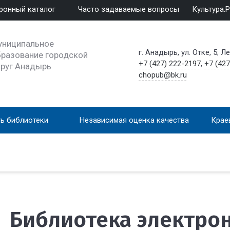
ронный каталог
Часто задаваемые вопросы
Культура.
униципальное
г. Анадырь, ул. Отке, 5; Л
разование городской
+7 (427) 222-2197
,
+7 (427
круг Анадырь
chopub@bk.ru
ь библиотеки
Независимая оценка качества
Крае
Библиотека электро