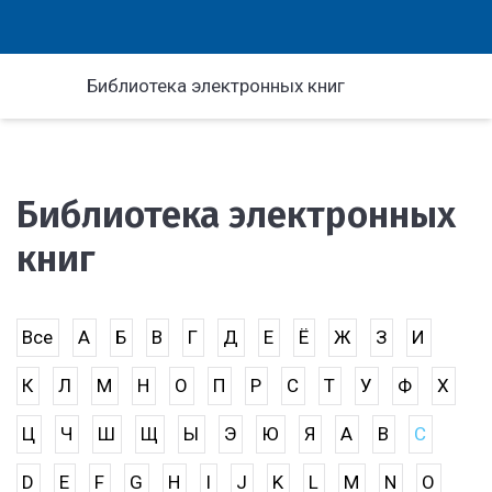
Библиотека электронных книг
Библиотека электронных
книг
Все
А
Б
В
Г
Д
Е
Ё
Ж
З
И
К
Л
М
Н
О
П
Р
С
Т
У
Ф
Х
Ц
Ч
Ш
Щ
Ы
Э
Ю
Я
A
B
C
D
E
F
G
H
I
J
K
L
M
N
O