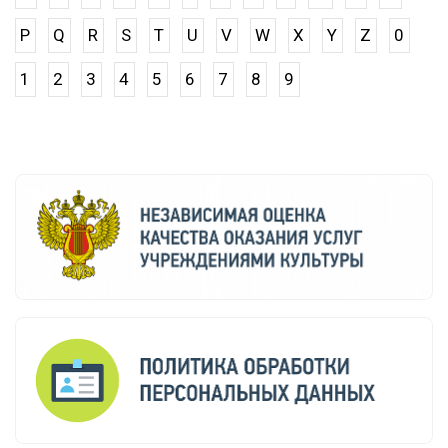
P
Q
R
S
T
U
V
W
X
Y
Z
0
1
2
3
4
5
6
7
8
9