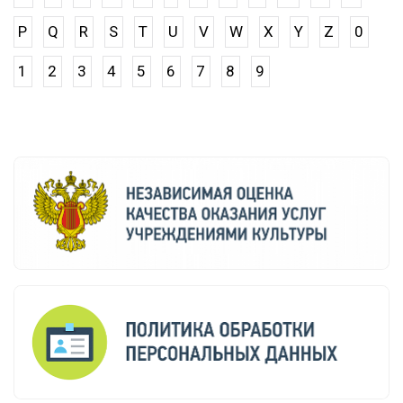
P
Q
R
S
T
U
V
W
X
Y
Z
0
1
2
3
4
5
6
7
8
9