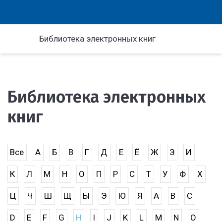
Библиотека электронных книг
Библиотека электронных
книг
Все
А
Б
В
Г
Д
Е
Ё
Ж
З
И
К
Л
М
Н
О
П
Р
С
Т
У
Ф
Х
Ц
Ч
Ш
Щ
Ы
Э
Ю
Я
A
B
C
D
E
F
G
H
I
J
K
L
M
N
O