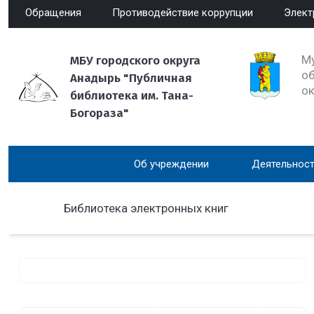
Обращения
Противодействие коррупции
Элект
М
МБУ городского округа
об
Анадырь "Публичная
о
библиотека им. Тана-
Богораза"
Об учреждении
Деятельност
Библиотека электронных книг