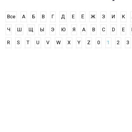
Все
А
Б
В
Г
Д
Е
Ё
Ж
З
И
К
Ч
Ш
Щ
Ы
Э
Ю
Я
A
B
C
D
E
R
S
T
U
V
W
X
Y
Z
0
1
2
3