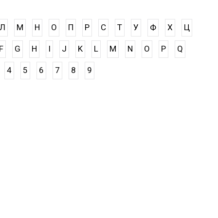
Л
М
Н
О
П
Р
С
Т
У
Ф
Х
Ц
F
G
H
I
J
K
L
M
N
O
P
Q
4
5
6
7
8
9