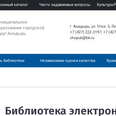
ронный каталог
Часто задаваемые вопросы
Культура.
униципальное
г. Анадырь, ул. Отке, 5; Л
разование городской
+7 (427) 222-2197
,
+7 (427
круг Анадырь
chopub@bk.ru
ь библиотеки
Независимая оценка качества
Крае
Библиотека электро