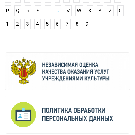
P
Q
R
S
T
U
V
W
X
Y
Z
0
1
2
3
4
5
6
7
8
9