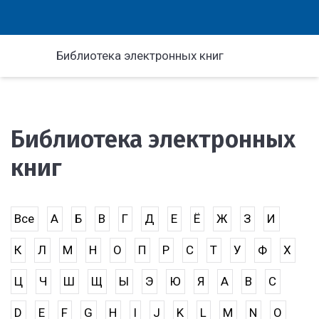
Библиотека электронных книг
Библиотека электронных
книг
Все
А
Б
В
Г
Д
Е
Ё
Ж
З
И
К
Л
М
Н
О
П
Р
С
Т
У
Ф
Х
Ц
Ч
Ш
Щ
Ы
Э
Ю
Я
A
B
C
D
E
F
G
H
I
J
K
L
M
N
O