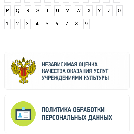
P
Q
R
S
T
U
V
W
X
Y
Z
0
1
2
3
4
5
6
7
8
9