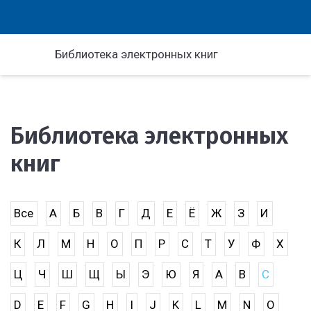
Библиотека электронных книг
Библиотека электронных
книг
Все
А
Б
В
Г
Д
Е
Ё
Ж
З
И
К
Л
М
Н
О
П
Р
С
Т
У
Ф
Х
Ц
Ч
Ш
Щ
Ы
Э
Ю
Я
A
B
C
D
E
F
G
H
I
J
K
L
M
N
O