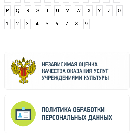
P
Q
R
S
T
U
V
W
X
Y
Z
0
1
2
3
4
5
6
7
8
9