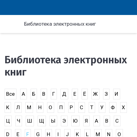
Библиотека электронных книг
Библиотека электронных
книг
Все
А
Б
В
Г
Д
Е
Ё
Ж
З
И
К
Л
М
Н
О
П
Р
С
Т
У
Ф
Х
Ц
Ч
Ш
Щ
Ы
Э
Ю
Я
A
B
C
D
E
F
G
H
I
J
K
L
M
N
O