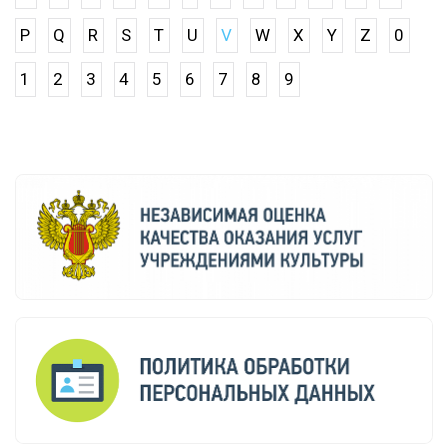
P
Q
R
S
T
U
V
W
X
Y
Z
0
1
2
3
4
5
6
7
8
9