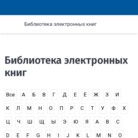
Библиотека электронных книг
Библиотека электронных
книг
Все
А
Б
В
Г
Д
Е
Ё
Ж
З
И
К
Л
М
Н
О
П
Р
С
Т
У
Ф
Х
Ц
Ч
Ш
Щ
Ы
Э
Ю
Я
A
B
C
D
E
F
G
H
I
J
K
L
M
N
O