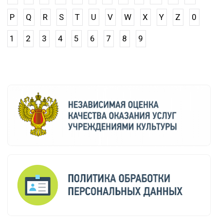
P
Q
R
S
T
U
V
W
X
Y
Z
0
1
2
3
4
5
6
7
8
9