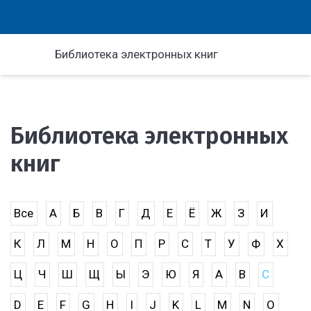
Библиотека электронных книг
Библиотека электронных
книг
Все
А
Б
В
Г
Д
Е
Ё
Ж
З
И
К
Л
М
Н
О
П
Р
С
Т
У
Ф
Х
Ц
Ч
Ш
Щ
Ы
Э
Ю
Я
A
B
C
D
E
F
G
H
I
J
K
L
M
N
O