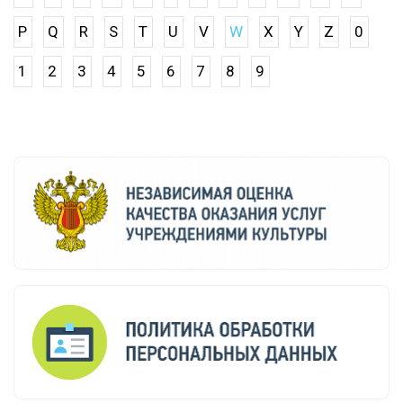
P
Q
R
S
T
U
V
W
X
Y
Z
0
1
2
3
4
5
6
7
8
9