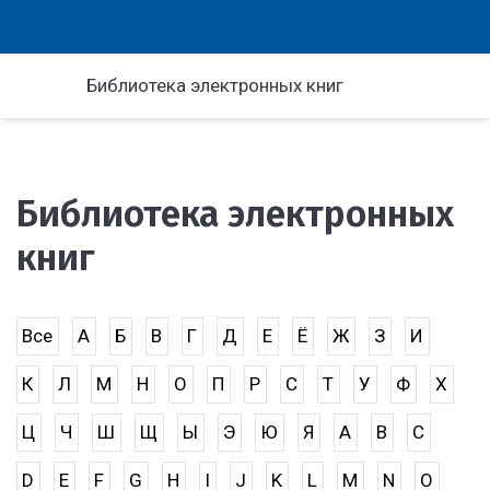
Библиотека электронных книг
Библиотека электронных
книг
Все
А
Б
В
Г
Д
Е
Ё
Ж
З
И
К
Л
М
Н
О
П
Р
С
Т
У
Ф
Х
Ц
Ч
Ш
Щ
Ы
Э
Ю
Я
A
B
C
D
E
F
G
H
I
J
K
L
M
N
O