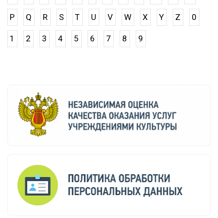
P
Q
R
S
T
U
V
W
X
Y
Z
0
1
2
3
4
5
6
7
8
9