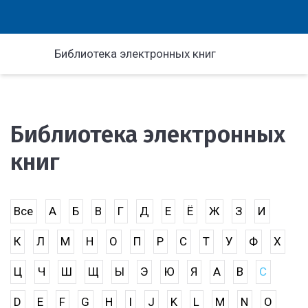
Библиотека электронных книг
Библиотека электронных
книг
Все
А
Б
В
Г
Д
Е
Ё
Ж
З
И
К
Л
М
Н
О
П
Р
С
Т
У
Ф
Х
Ц
Ч
Ш
Щ
Ы
Э
Ю
Я
A
B
C
D
E
F
G
H
I
J
K
L
M
N
O