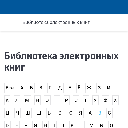
Библиотека электронных книг
Библиотека электронных
книг
Все
А
Б
В
Г
Д
Е
Ё
Ж
З
И
К
Л
М
Н
О
П
Р
С
Т
У
Ф
Х
Ц
Ч
Ш
Щ
Ы
Э
Ю
Я
A
B
C
D
E
F
G
H
I
J
K
L
M
N
O