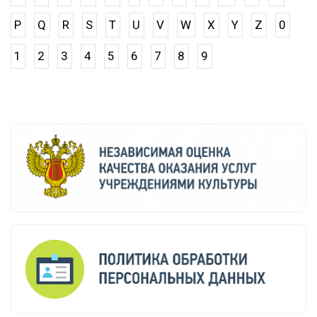
P
Q
R
S
T
U
V
W
X
Y
Z
0
1
2
3
4
5
6
7
8
9