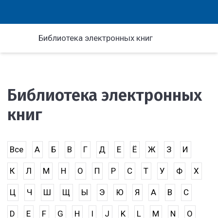
Библиотека электронных книг
Библиотека электронных
книг
Все
А
Б
В
Г
Д
Е
Ё
Ж
З
И
К
Л
М
Н
О
П
Р
С
Т
У
Ф
Х
Ц
Ч
Ш
Щ
Ы
Э
Ю
Я
A
B
C
D
E
F
G
H
I
J
K
L
M
N
O