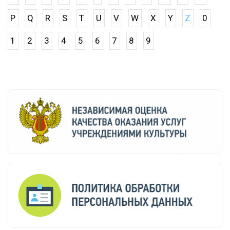
P
Q
R
S
T
U
V
W
X
Y
Z
0
1
2
3
4
5
6
7
8
9