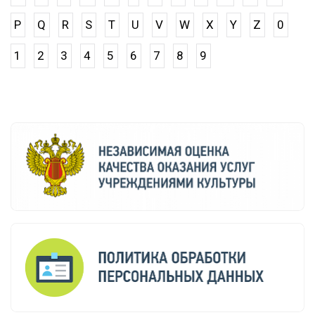
P
Q
R
S
T
U
V
W
X
Y
Z
0
1
2
3
4
5
6
7
8
9