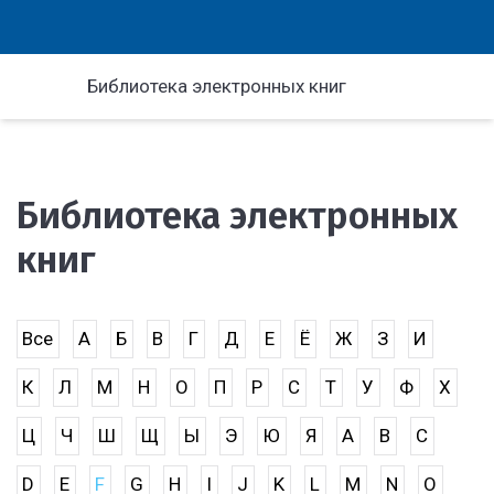
Библиотека электронных книг
Библиотека электронных
книг
Все
А
Б
В
Г
Д
Е
Ё
Ж
З
И
К
Л
М
Н
О
П
Р
С
Т
У
Ф
Х
Ц
Ч
Ш
Щ
Ы
Э
Ю
Я
A
B
C
D
E
F
G
H
I
J
K
L
M
N
O