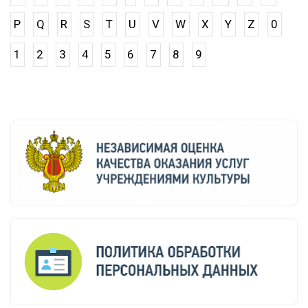
P
Q
R
S
T
U
V
W
X
Y
Z
0
1
2
3
4
5
6
7
8
9