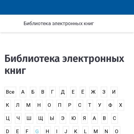
Библиотека электронных книг
Библиотека электронных
книг
Все
А
Б
В
Г
Д
Е
Ё
Ж
З
И
К
Л
М
Н
О
П
Р
С
Т
У
Ф
Х
Ц
Ч
Ш
Щ
Ы
Э
Ю
Я
A
B
C
D
E
F
G
H
I
J
K
L
M
N
O