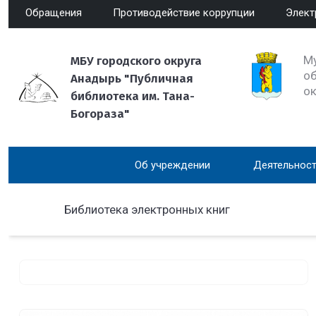
Обращения
Противодействие коррупции
Элект
М
МБУ городского округа
об
Анадырь "Публичная
о
библиотека им. Тана-
Богораза"
Об учреждении
Деятельност
Библиотека электронных книг