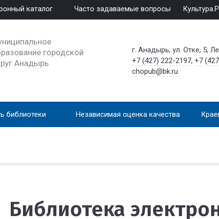
ронный каталог
Часто задаваемые вопросы
Культура.
униципальное
г. Анадырь, ул. Отке, 5; Л
разование городской
+7 (427) 222-2197
,
+7 (427
круг Анадырь
chopub@bk.ru
ь библиотеки
Независимая оценка качества
Крае
Библиотека электро