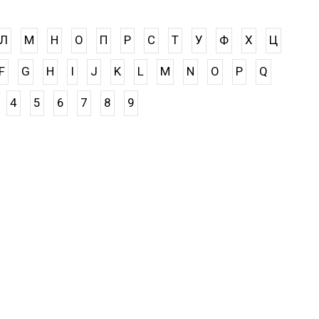
Л
М
Н
О
П
Р
С
Т
У
Ф
Х
Ц
F
G
H
I
J
K
L
M
N
O
P
Q
4
5
6
7
8
9