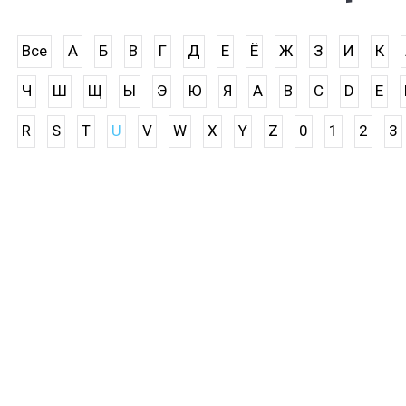
Все
А
Б
В
Г
Д
Е
Ё
Ж
З
И
К
Ч
Ш
Щ
Ы
Э
Ю
Я
A
B
C
D
E
R
S
T
U
V
W
X
Y
Z
0
1
2
3