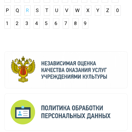
P
Q
R
S
T
U
V
W
X
Y
Z
0
1
2
3
4
5
6
7
8
9