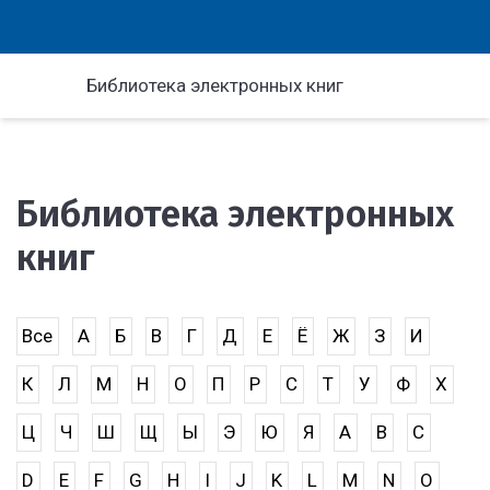
Библиотека электронных книг
Библиотека электронных
книг
Все
А
Б
В
Г
Д
Е
Ё
Ж
З
И
К
Л
М
Н
О
П
Р
С
Т
У
Ф
Х
Ц
Ч
Ш
Щ
Ы
Э
Ю
Я
A
B
C
D
E
F
G
H
I
J
K
L
M
N
O