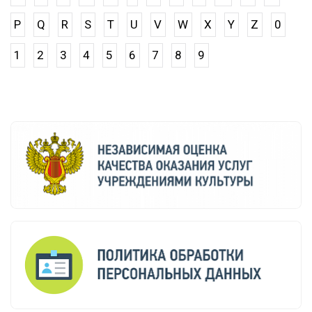
P
Q
R
S
T
U
V
W
X
Y
Z
0
1
2
3
4
5
6
7
8
9