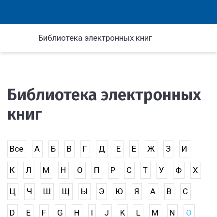
Библиотека электронных книг
Библиотека электронных
книг
Все
А
Б
В
Г
Д
Е
Ё
Ж
З
И
К
Л
М
Н
О
П
Р
С
Т
У
Ф
Х
Ц
Ч
Ш
Щ
Ы
Э
Ю
Я
A
B
C
D
E
F
G
H
I
J
K
L
M
N
O