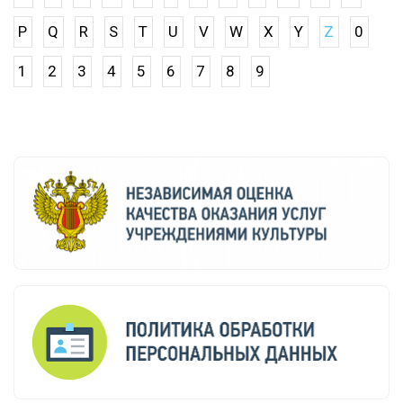
P
Q
R
S
T
U
V
W
X
Y
Z
0
1
2
3
4
5
6
7
8
9