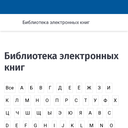
Библиотека электронных книг
Библиотека электронных
книг
Все
А
Б
В
Г
Д
Е
Ё
Ж
З
И
К
Л
М
Н
О
П
Р
С
Т
У
Ф
Х
Ц
Ч
Ш
Щ
Ы
Э
Ю
Я
A
B
C
D
E
F
G
H
I
J
K
L
M
N
O