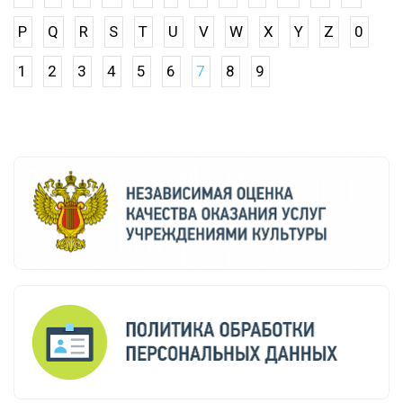
P
Q
R
S
T
U
V
W
X
Y
Z
0
1
2
3
4
5
6
7
8
9