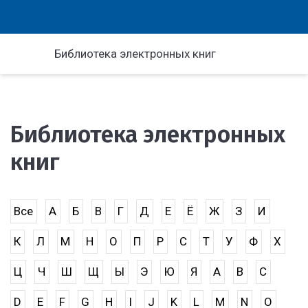
Библиотека электронных книг
Библиотека электронных
книг
Все
А
Б
В
Г
Д
Е
Ё
Ж
З
И
К
Л
М
Н
О
П
Р
С
Т
У
Ф
Х
Ц
Ч
Ш
Щ
Ы
Э
Ю
Я
A
B
C
D
E
F
G
H
I
J
K
L
M
N
O