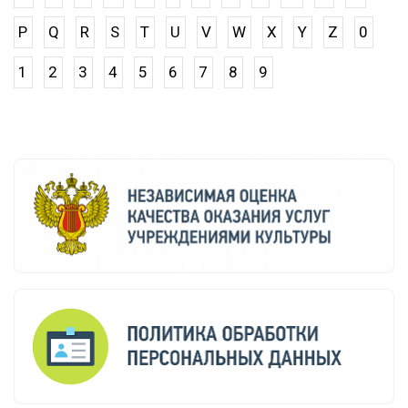
P
Q
R
S
T
U
V
W
X
Y
Z
0
1
2
3
4
5
6
7
8
9