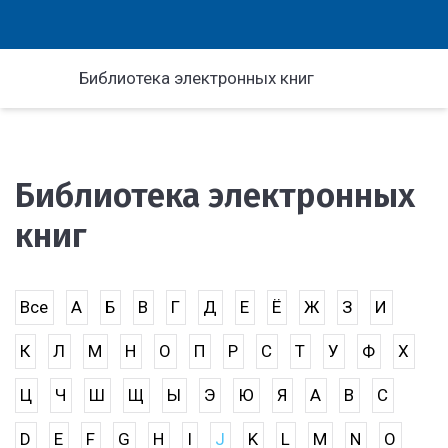
Библиотека электронных книг
Библиотека электронных
книг
Все
А
Б
В
Г
Д
Е
Ё
Ж
З
И
К
Л
М
Н
О
П
Р
С
Т
У
Ф
Х
Ц
Ч
Ш
Щ
Ы
Э
Ю
Я
A
B
C
D
E
F
G
H
I
J
K
L
M
N
O