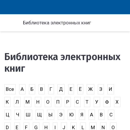
Библиотека электронных книг
Библиотека электронных
книг
Все
А
Б
В
Г
Д
Е
Ё
Ж
З
И
К
Л
М
Н
О
П
Р
С
Т
У
Ф
Х
Ц
Ч
Ш
Щ
Ы
Э
Ю
Я
A
B
C
D
E
F
G
H
I
J
K
L
M
N
O