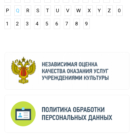
P
Q
R
S
T
U
V
W
X
Y
Z
0
1
2
3
4
5
6
7
8
9