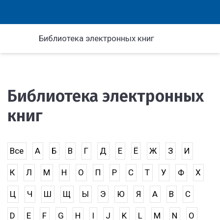
Библиотека электронных книг
Библиотека электронных
книг
Все
А
Б
В
Г
Д
Е
Ё
Ж
З
И
К
Л
М
Н
О
П
Р
С
Т
У
Ф
Х
Ц
Ч
Ш
Щ
Ы
Э
Ю
Я
A
B
C
D
E
F
G
H
I
J
K
L
M
N
O