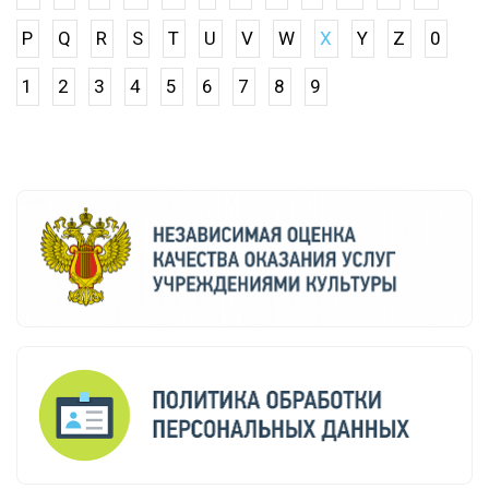
P
Q
R
S
T
U
V
W
X
Y
Z
0
1
2
3
4
5
6
7
8
9