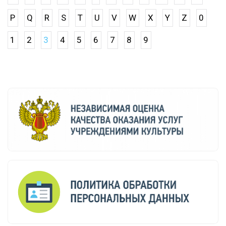
P
Q
R
S
T
U
V
W
X
Y
Z
0
1
2
3
4
5
6
7
8
9