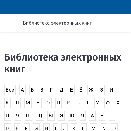
Библиотека электронных книг
Библиотека электронных
книг
Все
А
Б
В
Г
Д
Е
Ё
Ж
З
И
К
Л
М
Н
О
П
Р
С
Т
У
Ф
Х
Ц
Ч
Ш
Щ
Ы
Э
Ю
Я
A
B
C
D
E
F
G
H
I
J
K
L
M
N
O