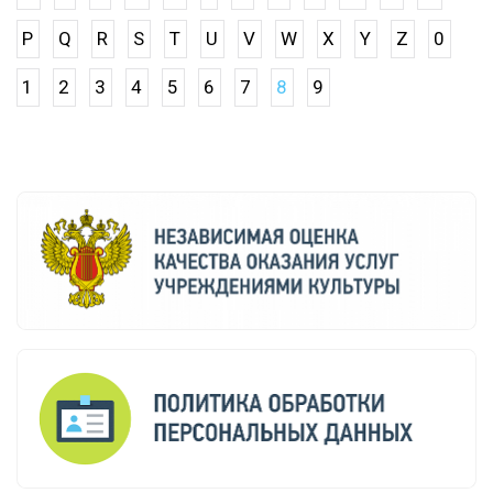
P
Q
R
S
T
U
V
W
X
Y
Z
0
1
2
3
4
5
6
7
8
9