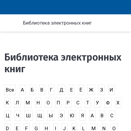
Библиотека электронных книг
Библиотека электронных
книг
Все
А
Б
В
Г
Д
Е
Ё
Ж
З
И
К
Л
М
Н
О
П
Р
С
Т
У
Ф
Х
Ц
Ч
Ш
Щ
Ы
Э
Ю
Я
A
B
C
D
E
F
G
H
I
J
K
L
M
N
O