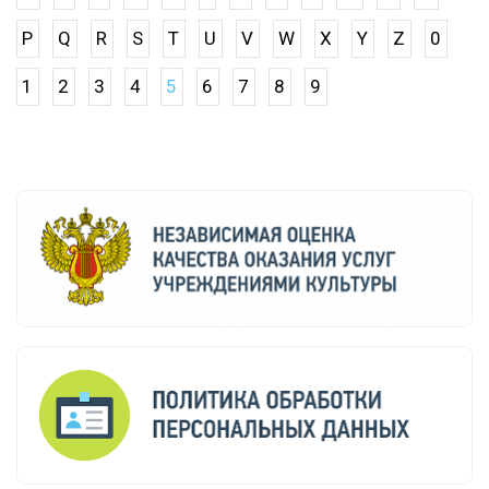
P
Q
R
S
T
U
V
W
X
Y
Z
0
1
2
3
4
5
6
7
8
9