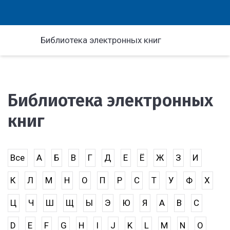
Библиотека электронных книг
Библиотека электронных
книг
Все
А
Б
В
Г
Д
Е
Ё
Ж
З
И
К
Л
М
Н
О
П
Р
С
Т
У
Ф
Х
Ц
Ч
Ш
Щ
Ы
Э
Ю
Я
A
B
C
D
E
F
G
H
I
J
K
L
M
N
O