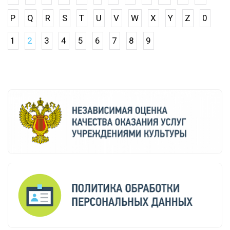
P
Q
R
S
T
U
V
W
X
Y
Z
0
1
2
3
4
5
6
7
8
9