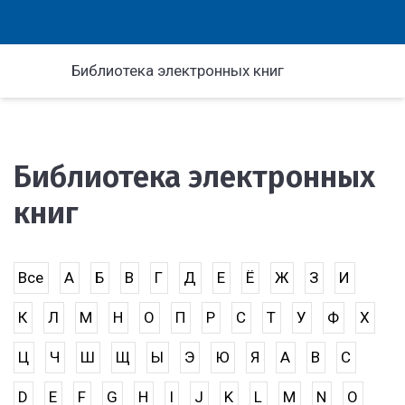
Библиотека электронных книг
Библиотека электронных
книг
Все
А
Б
В
Г
Д
Е
Ё
Ж
З
И
К
Л
М
Н
О
П
Р
С
Т
У
Ф
Х
Ц
Ч
Ш
Щ
Ы
Э
Ю
Я
A
B
C
D
E
F
G
H
I
J
K
L
M
N
O