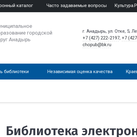
ронный каталог
Часто задаваемые вопросы
Культура.
униципальное
г. Анадырь, ул. Отке, 5; Л
разование городской
+7 (427) 222-2197
,
+7 (427
круг Анадырь
chopub@bk.ru
ь библиотеки
Независимая оценка качества
Крае
Библиотека электро