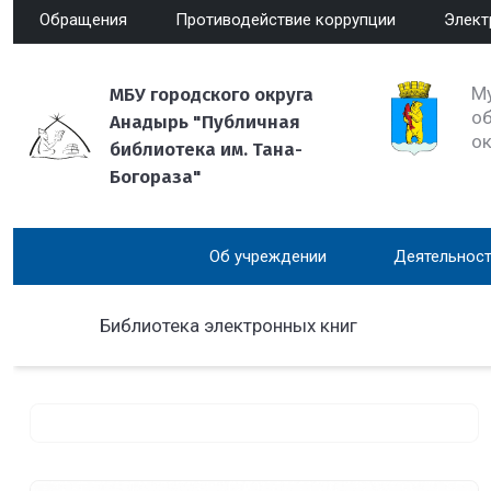
Обращения
Противодействие коррупции
Элект
М
МБУ городского округа
об
Анадырь "Публичная
о
библиотека им. Тана-
Богораза"
Об учреждении
Деятельност
Библиотека электронных книг