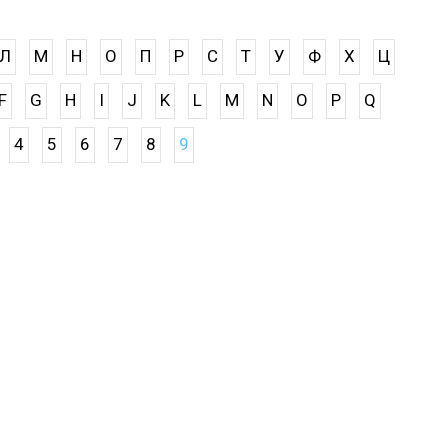
Л
М
Н
О
П
Р
С
Т
У
Ф
Х
Ц
F
G
H
I
J
K
L
M
N
O
P
Q
4
5
6
7
8
9