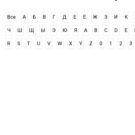
Все
А
Б
В
Г
Д
Е
Ё
Ж
З
И
К
Ч
Ш
Щ
Ы
Э
Ю
Я
A
B
C
D
E
R
S
T
U
V
W
X
Y
Z
0
1
2
3