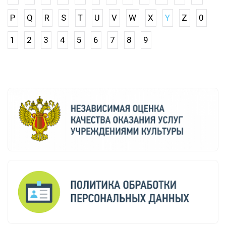
P
Q
R
S
T
U
V
W
X
Y
Z
0
1
2
3
4
5
6
7
8
9