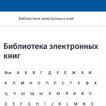
Библиотека электронных книг
Библиотека электронных
книг
Все
А
Б
В
Г
Д
Е
Ё
Ж
З
И
К
Л
М
Н
О
П
Р
С
Т
У
Ф
Х
Ц
Ч
Ш
Щ
Ы
Э
Ю
Я
A
B
C
D
E
F
G
H
I
J
K
L
M
N
O