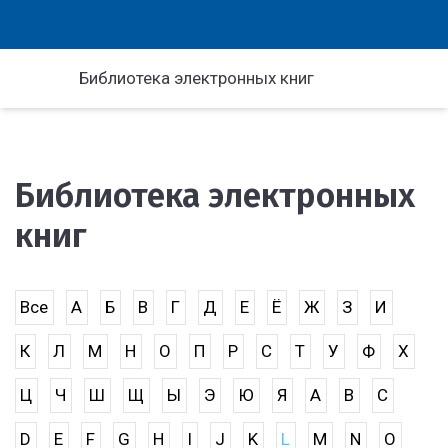
Библиотека электронных книг
Библиотека электронных
книг
Все
А
Б
В
Г
Д
Е
Ё
Ж
З
И
К
Л
М
Н
О
П
Р
С
Т
У
Ф
Х
Ц
Ч
Ш
Щ
Ы
Э
Ю
Я
A
B
C
D
E
F
G
H
I
J
K
L
M
N
O