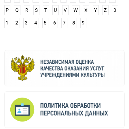
P
Q
R
S
T
U
V
W
X
Y
Z
0
1
2
3
4
5
6
7
8
9