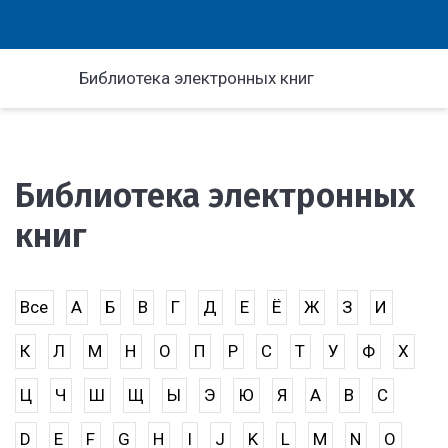
Библиотека электронных книг
Библиотека электронных
книг
Все
А
Б
В
Г
Д
Е
Ё
Ж
З
И
К
Л
М
Н
О
П
Р
С
Т
У
Ф
Х
Ц
Ч
Ш
Щ
Ы
Э
Ю
Я
A
B
C
D
E
F
G
H
I
J
K
L
M
N
O