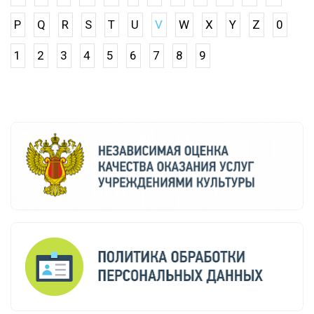
P
Q
R
S
T
U
V
W
X
Y
Z
0
1
2
3
4
5
6
7
8
9